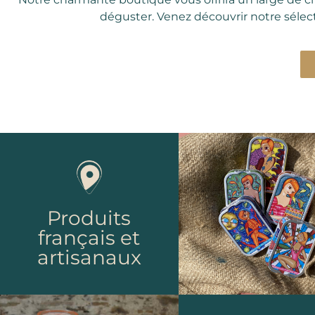
déguster. Venez découvrir notre sélect
Produits
français et
artisanaux